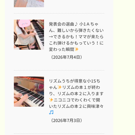
発表会の選曲♪ 小1Ａちゃ
ん、難しいから弾きたくない
→できるかも！ママが来たら
これ弾けるかもっていう！に
変わった瞬間
（2026年7月4日）
リズムうちが得意な小1Sち
ゃん
リズムの本１が終わ
り、リズムの本２に入ります
ニコニコでわくわくで開
いたリズムの本２に興味津々
（2026年7月3日）