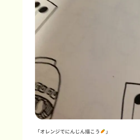
「オレンジでにんじん描こう
」