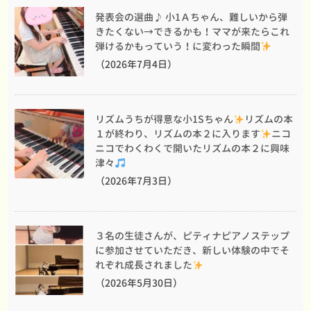
発表会の選曲♪ 小1Ａちゃん、難しいから弾
きたくない→できるかも！ママが来たらこれ
弾けるかもっていう！に変わった瞬間
（2026年7月4日）
リズムうちが得意な小1Sちゃん
リズムの本
１が終わり、リズムの本２に入ります
ニコ
ニコでわくわくで開いたリズムの本２に興味
津々
（2026年7月3日）
３名の生徒さんが、ピティナピアノステップ
に参加させていただき、新しい体験の中でそ
れぞれ成長されました
（2026年5月30日）