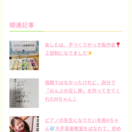
関連記事
あしたは、手づくりがっき製作会
２部制になりました
宿題ではなかったけれど、自分で
「おんぷの足し算」を作ってきてく
れたMちゃん♪
ピアノの先生になりたい年長Kちゃ
ん
大手音楽教室をはなれて、初め