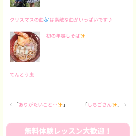
クリスマスの曲
は素敵な曲がいっぱいです♪
初の年越しそば
てんとう虫
「
ありがたいこと…
」
「
しちごさん
」
無料体験レッスン大歓迎！