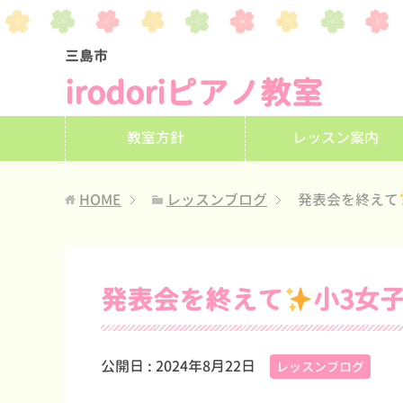
三島市
irodoriピアノ教室
教室方針
レッスン案内
HOME
レッスンブログ
発表会を終えて
発表会を終えて
小3女
公開日 :
2024年8月22日
レッスンブログ