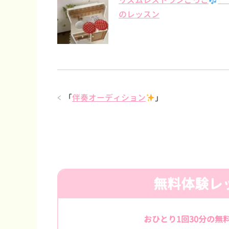
リズムレストランごっこ
「
のレッスン
「
伴奏オーディション
」
無料体験レ
おひとり1回30分の無