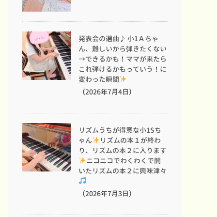
発表会の選曲♪ 小1Ａちゃ
ん、難しいから弾きたくない
→できるかも！ママが来たら
これ弾けるかもっていう！に
変わった瞬間
（2026年7月4日）
リズムうちが得意な小1Sち
ゃん
リズムの本１が終わ
り、リズムの本２に入ります
ニコニコでわくわくで開
いたリズムの本２に興味津々
（2026年7月3日）