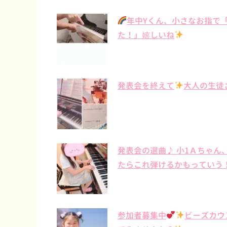
年中Yくん、小さなお指で
た！」嬉しいね
発表会を終えて
大人の生徒
発表会の選曲♪ 小1Ａちゃ
たらこれ弾けるかもっていう
参加者募集中
ビーズカウ