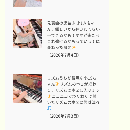
発表会の選曲♪ 小1Ａちゃ
ん、難しいから弾きたくない
→できるかも！ママが来たら
これ弾けるかもっていう！に
変わった瞬間
（2026年7月4日）
リズムうちが得意な小1Sち
ゃん
リズムの本１が終わ
り、リズムの本２に入ります
ニコニコでわくわくで開
いたリズムの本２に興味津々
（2026年7月3日）