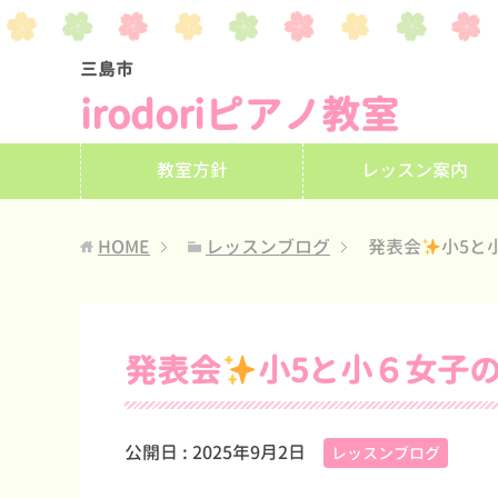
三島市
irodoriピアノ教室
教室方針
レッスン案内
HOME
レッスンブログ
発表会
小5と
発表会
小5と小６女子
公開日 :
2025年9月2日
レッスンブログ