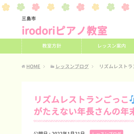
三島市
irodoriピアノ教室
教室方針
レッスン案内
HOME
レッスンブログ
リズムレストラ
リズムレストランごっこ
がたえない年長さんの年
公開日 :
2022年1月21日
レッスンブログ