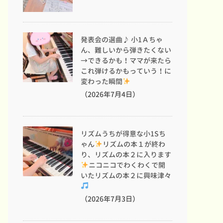
発表会の選曲♪ 小1Ａちゃ
ん、難しいから弾きたくない
→できるかも！ママが来たら
これ弾けるかもっていう！に
変わった瞬間
（2026年7月4日）
リズムうちが得意な小1Sち
ゃん
リズムの本１が終わ
り、リズムの本２に入ります
ニコニコでわくわくで開
いたリズムの本２に興味津々
（2026年7月3日）