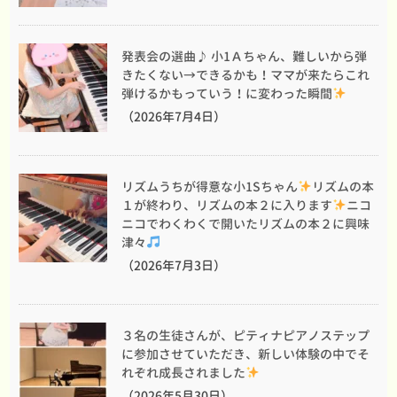
発表会の選曲♪ 小1Ａちゃん、難しいから弾
きたくない→できるかも！ママが来たらこれ
弾けるかもっていう！に変わった瞬間
（2026年7月4日）
リズムうちが得意な小1Sちゃん
リズムの本
１が終わり、リズムの本２に入ります
ニコ
ニコでわくわくで開いたリズムの本２に興味
津々
（2026年7月3日）
３名の生徒さんが、ピティナピアノステップ
に参加させていただき、新しい体験の中でそ
れぞれ成長されました
（2026年5月30日）