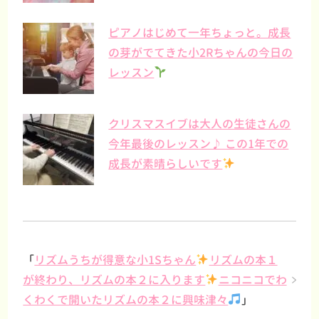
ピアノはじめて一年ちょっと。成長
の芽がでてきた小2Rちゃんの今日の
レッスン
クリスマスイブは大人の生徒さんの
今年最後のレッスン♪ この1年での
成長が素晴らしいです
「
リズムうちが得意な小1Sちゃん
リズムの本１
が終わり、リズムの本２に入ります
ニコニコでわ
くわくで開いたリズムの本２に興味津々
」