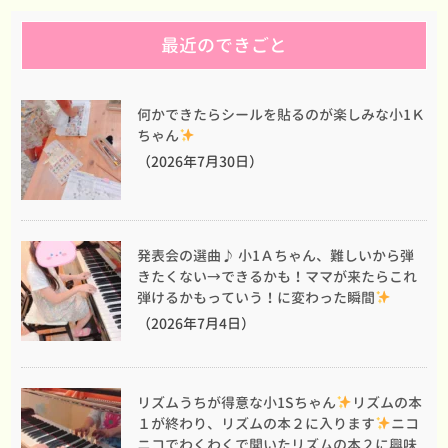
最近のできごと
何かできたらシールを貼るのが楽しみな小1Ｋ
ちゃん
（2026年7月30日）
発表会の選曲♪ 小1Ａちゃん、難しいから弾
きたくない→できるかも！ママが来たらこれ
弾けるかもっていう！に変わった瞬間
（2026年7月4日）
リズムうちが得意な小1Sちゃん
リズムの本
１が終わり、リズムの本２に入ります
ニコ
ニコでわくわくで開いたリズムの本２に興味